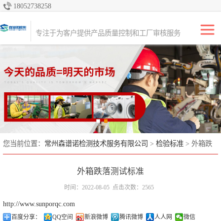
18052738258
专注于产品质量品控服务，为全球的进口商、出口商、零售商和经销商
提供质量控制、检验和咨询解决方案。
专注于为客户提供产品质量控制和工厂审核服务
亚马逊FBA出海
产品检验
生产初期检验
生产中期检验
出货前检验（尾
您当前位置：
常州森谱诺检测技术服务有限公司
>
检验标准
> 外箱跌
落测试标准
期）
全检
外箱跌落测试标准
货柜监装
时间：2022-08-05
点击次数：2565
http://www.sunporqc.com
工厂审核
百度分享：
QQ空间
新浪微博
腾讯微博
人人网
微信