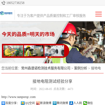
18052738258
专注于产品质量品控服务，为全球的进口商、出口商、零售商和经销商
提供质量控制、检验和咨询解决方案。
专注于为客户提供产品质量控制和工厂审核服务
亚马逊FBA出海
产品检验
生产初期检验
生产中期检验
出货前检验（尾
您当前位置：
常州森谱诺检测技术服务有限公司
>
案例分析
> 接地电
阻测试经验分享
期）
全检
接地电阻测试经验分享
货柜监装
时间：2022-08-05
点击次数：4473
http://www.sunporqc.com
工厂审核
百度分享：
QQ空间
新浪微博
腾讯微博
人人网
微信