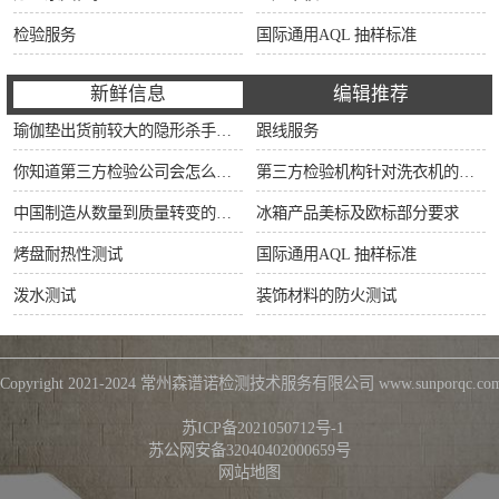
检验服务
国际通用AQL 抽样标准
新鲜信息
编辑推荐
瑜伽垫出货前较大的隐形杀手：90%的工厂内部QC正在忽视这5大潜在风险！拒付一次，损失翻3倍不止！
跟线服务
你知道第三方检验公司会怎么对冰箱进行检验吗？？
第三方检验机构针对洗衣机的检验流程
中国制造从数量到质量转变的推动器和护航机
冰箱产品美标及欧标部分要求
烤盘耐热性测试
国际通用AQL 抽样标准
泼水测试
装饰材料的防火测试
Copyright 2021-2024 
常州森谱诺检测技术服务有限公司
 www.sunporqc.com 
      苏ICP备2021050712号-1
苏公网安备32040402000659号

网站地图