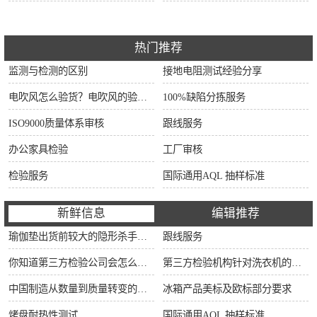
热门推荐
监测与检测的区别
接地电阻测试经验分享
电吹风怎么验货？电吹风的验货方法和检验标准
100%缺陷分拣服务
ISO9000质量体系审核
跟线服务
办公家具检验
工厂审核
检验服务
国际通用AQL 抽样标准
新鲜信息
编辑推荐
瑜伽垫出货前较大的隐形杀手：90%的工厂内部QC正在忽视这5大潜在风险！拒付一次，损失翻3倍不止！
跟线服务
你知道第三方检验公司会怎么对冰箱进行检验吗？？
第三方检验机构针对洗衣机的检验流程
中国制造从数量到质量转变的推动器和护航机
冰箱产品美标及欧标部分要求
烤盘耐热性测试
国际通用AQL 抽样标准