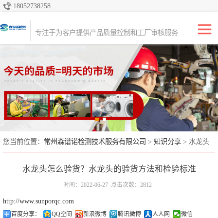
18052738258
专注于产品质量品控服务，为全球的进口商、出口商、零售商和经销商
提供质量控制、检验和咨询解决方案。
专注于为客户提供产品质量控制和工厂审核服务
亚马逊FBA出海
产品检验
生产初期检验
生产中期检验
出货前检验（尾
您当前位置：
常州森谱诺检测技术服务有限公司
>
知识分享
> 水龙头
怎么验货？水龙头的验货方法和检验标准
期）
全检
水龙头怎么验货？水龙头的验货方法和检验标准
货柜监装
时间：2022-06-27
点击次数：2812
http://www.sunporqc.com
工厂审核
百度分享：
QQ空间
新浪微博
腾讯微博
人人网
微信