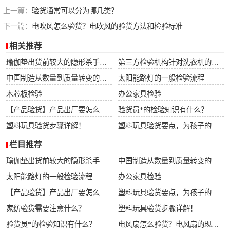
上一篇：
验货通常可以分为哪几类？
下一篇：
电吹风怎么验货？电吹风的验货方法和检验标准
相关推荐
瑜伽垫出货前较大的隐形杀手：90%的工厂内部QC正在忽视这5大潜在风险！拒付一次，损失翻3倍不止！
第三方检验机构针对洗衣机的检验流程
中国制造从数量到质量转变的推动器和护航机
太阳能路灯的一般检验流程
木芯板检验
办公家具检验
【产品验货】产品出厂要怎么进行验货？
验货员*的检验知识有什么？
塑料玩具验货步骤详解！
塑料玩具验货要点，为孩子的玩具把好关！
栏目推荐
瑜伽垫出货前较大的隐形杀手：90%的工厂内部QC正在忽视这5大潜在风险！拒付一次，损失翻3倍不止！
中国制造从数量到质量转变的推动器和护航机
太阳能路灯的一般检验流程
办公家具检验
【产品验货】产品出厂要怎么进行验货？
塑料玩具验货要点，为孩子的玩具把好关！
家纺验货需要注意什么？
塑料玩具验货步骤详解！
验货员*的检验知识有什么？
电风扇怎么验货？电风扇的现场验货项目介绍和标准