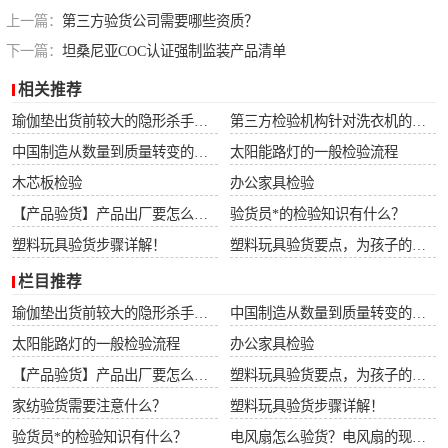
上一篇：
第三方验货公司需要哪些资质？
下一篇：
坦桑尼亚COC认证强制监装产品清单
相关推荐
瑜伽垫出货前较大的隐形杀手：90%的工厂内部QC正在忽视这5大潜在风险！拒付一次，损失翻3倍不止！
第三方检验机构针对洗衣机的检验流程
中国制造从数量到质量转变的推动器和护航机
太阳能路灯的一般检验流程
木芯板检验
办公家具检验
【产品验货】产品出厂要怎么进行验货？
验货员*的检验知识有什么？
塑料玩具验货步骤详解！
塑料玩具验货要点，为孩子的玩具把好关！
栏目推荐
瑜伽垫出货前较大的隐形杀手：90%的工厂内部QC正在忽视这5大潜在风险！拒付一次，损失翻3倍不止！
中国制造从数量到质量转变的推动器和护航机
太阳能路灯的一般检验流程
办公家具检验
【产品验货】产品出厂要怎么进行验货？
塑料玩具验货要点，为孩子的玩具把好关！
家纺验货需要注意什么？
塑料玩具验货步骤详解！
验货员*的检验知识有什么？
电风扇怎么验货？电风扇的现场验货项目介绍和标准