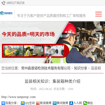
18052738258
专注于产品质量品控服务，为全球的进口商、出口商、零售商和经销商
提供质量控制、检验和咨询解决方案。
专注于为客户提供产品质量控制和工厂审核服务
亚马逊FBA出海
产品检验
生产初期检验
生产中期检验
出货前检验（尾
您当前位置：
常州森谱诺检测技术服务有限公司
>
知识分享
> 监装相
关知识：集装箱种类介绍
期）
全检
监装相关知识：集装箱种类介绍
货柜监装
时间：2022-06-02
点击次数：1594
http://www.sunporqc.com
工厂审核
百度分享：
QQ空间
新浪微博
腾讯微博
人人网
微信