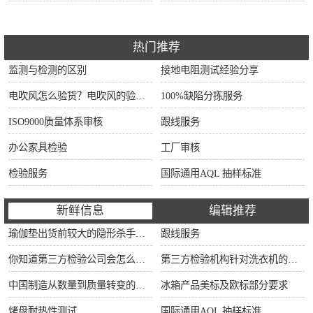
热门推荐
监测与检测的区别
接地电阻测试经验分享
电吹风怎么验货？电吹风的验货方法和检验标准
100%缺陷分拣服务
ISO9000质量体系审核
跟线服务
办公家具检验
工厂审核
检验服务
国际通用AQL 抽样标准
新鲜信息
编辑推荐
瑜伽垫出货前较大的隐形杀手：90%的工厂内部QC正在忽视这5大潜在风险！拒付一次，损失翻3倍不止！
跟线服务
你知道第三方检验公司会怎么对冰箱进行检验吗？？
第三方检验机构针对洗衣机的检验流程
中国制造从数量到质量转变的推动器和护航机
冰箱产品美标及欧标部分要求
烤盘耐热性测试
国际通用AQL 抽样标准