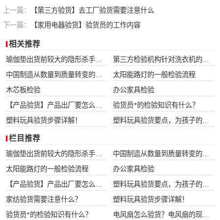
上一篇：
【第三方验货】去工厂验货需要注意什么
下一篇：
【家用电器验货】验货员的工作内容
相关推荐
瑜伽垫出货前较大的隐形杀手：90%的工厂内部QC正在忽视这5大潜在风险！拒付一次，损失翻3倍不止！
第三方检验机构针对洗衣机的检验流程
中国制造从数量到质量转变的推动器和护航机
太阳能路灯的一般检验流程
木芯板检验
办公家具检验
【产品验货】产品出厂要怎么进行验货？
验货员*的检验知识有什么？
塑料玩具验货步骤详解！
塑料玩具验货要点，为孩子的玩具把好关！
栏目推荐
瑜伽垫出货前较大的隐形杀手：90%的工厂内部QC正在忽视这5大潜在风险！拒付一次，损失翻3倍不止！
中国制造从数量到质量转变的推动器和护航机
太阳能路灯的一般检验流程
办公家具检验
【产品验货】产品出厂要怎么进行验货？
塑料玩具验货要点，为孩子的玩具把好关！
家纺验货需要注意什么？
塑料玩具验货步骤详解！
验货员*的检验知识有什么？
电风扇怎么验货？电风扇的现场验货项目介绍和标准