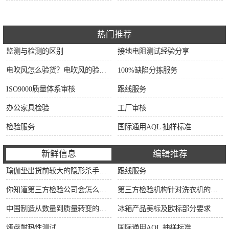
热门推荐
监测与检测的区别
接地电阻测试经验分享
电吹风怎么验货？电吹风的验货方法和检验标准
100%缺陷分拣服务
ISO9000质量体系审核
跟线服务
办公家具检验
工厂审核
检验服务
国际通用AQL 抽样标准
新鲜信息
编辑推荐
瑜伽垫出货前较大的隐形杀手：90%的工厂内部QC正在忽视这5大潜在风险！拒付一次，损失翻3倍不止！
跟线服务
你知道第三方检验公司会怎么对冰箱进行检验吗？？
第三方检验机构针对洗衣机的检验流程
中国制造从数量到质量转变的推动器和护航机
冰箱产品美标及欧标部分要求
烤盘耐热性测试
国际通用AQL 抽样标准