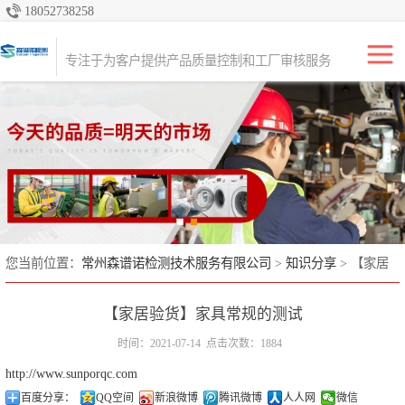
18052738258
专注于产品质量品控服务，为全球的进口商、出口商、零售商和经销商
提供质量控制、检验和咨询解决方案。
专注于为客户提供产品质量控制和工厂审核服务
亚马逊FBA出海
产品检验
生产初期检验
生产中期检验
出货前检验（尾
您当前位置：
常州森谱诺检测技术服务有限公司
>
知识分享
> 【家居
验货】家具常规的测试
期）
全检
【家居验货】家具常规的测试
货柜监装
时间：2021-07-14
点击次数：1884
http://www.sunporqc.com
工厂审核
百度分享：
QQ空间
新浪微博
腾讯微博
人人网
微信