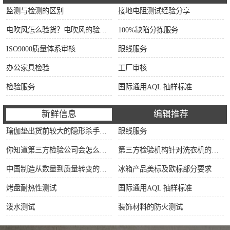
监测与检测的区别
接地电阻测试经验分享
电吹风怎么验货？电吹风的验货方法和检验标准
100%缺陷分拣服务
ISO9000质量体系审核
跟线服务
办公家具检验
工厂审核
检验服务
国际通用AQL 抽样标准
新鲜信息
编辑推荐
瑜伽垫出货前较大的隐形杀手：90%的工厂内部QC正在忽视这5大潜在风险！拒付一次，损失翻3倍不止！
跟线服务
你知道第三方检验公司会怎么对冰箱进行检验吗？？
第三方检验机构针对洗衣机的检验流程
中国制造从数量到质量转变的推动器和护航机
冰箱产品美标及欧标部分要求
烤盘耐热性测试
国际通用AQL 抽样标准
泼水测试
装饰材料的防火测试