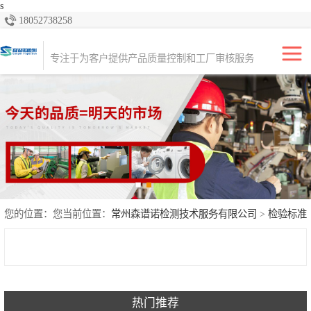
s
18052738258
专注于产品质量品控服务，为全球的进口商、出口商、零售商和经销商
提供质量控制、检验和咨询解决方案。
专注于为客户提供产品质量控制和工厂审核服务
亚马逊FBA出海
产品检验
生产初期检验
生产中期检验
出货前检验（尾
您的位置：您当前位置：
常州森谱诺检测技术服务有限公司
>
检验标准
期）
全检
货柜监装
工厂审核
热门推荐